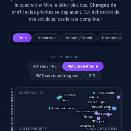
le quadrant et filtre le détail plus bas.
Changez de
profil
et les priorités se déplacent. (Un échantillon de
nos solutions, pas la liste complète.)
Tous
Trésorerie
Achats / Stock
Production
VOTRE PROFIL :
Artisan / TPE
PME industrielle
PME services / négoce
ETI
Facilité de mise en œuvre ↑
Aléas atelier
GAINS FACILES
★ QUICK WINS
Relances
Qualité
Devis
Écarts / litiges
Ruptures stock
Assistant interne
Fournisseurs
AR & pièces
Pilotage
TRS / prod
Cotation BE
FAIBLE PRIORITÉ
GROS CHANTIERS