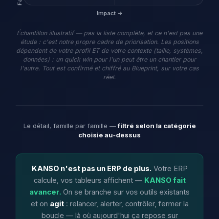
Impact →
Échantillon illustratif — pas la liste complète, et ce n'est pas une
étude : c'est notre propre cadre de priorisation. Les positions
dépendent de votre profil ET de votre contexte (taille, systèmes,
données) : un quick win pour l'un peut être un chantier pour
l'autre. Tout est confirmé et chiffré au Blueprint, sur votre cas
réel.
Le détail, famille par famille —
filtré selon la catégorie
choisie au-dessus
KANSO n'est pas un ERP de plus.
Votre ERP
calcule, vos tableurs affichent —
KANSO fait
avancer.
On se branche sur vos outils existants
et on
agit
: relancer, alerter, contrôler, fermer la
boucle — là où aujourd'hui ça repose sur