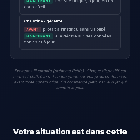
une vue unique, à jour, en un
MAINTENANT
coup d'œil.
Christine · gérante
pilotait à l'instinct, sans visibilité.
AVANT
elle décide sur des données
MAINTENANT
fiables et à jour.
Exemples illustratifs (prénoms fictifs). Chaque dispositif est
cadré et chiffré lors d'un Blueprint, sur vos propres données,
avant toute construction. On commence petit, par le sujet qui
compte le plus.
Votre situation est dans cette